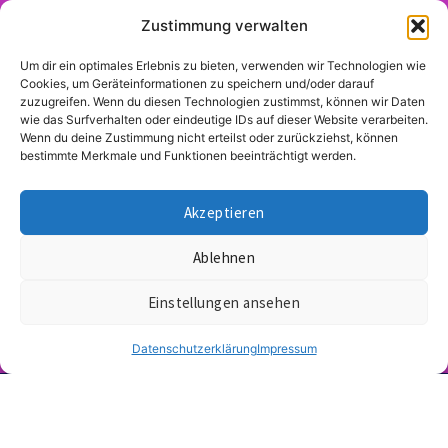
Pardis
Zustimmung verwalten
Seiten
Kontakt
Parinejad
Start
Email:
Um dir ein optimales Erlebnis zu bieten, verwenden wir Technologien wie
Cookies, um Geräteinformationen zu speichern und/oder darauf
bochum@pardis-
zuzugreifen. Wenn du diesen Technologien zustimmst, können wir Daten
Mein Programm
parinejad.de
wie das Surfverhalten oder eindeutige IDs auf dieser Website verarbeiten.
Wenn du deine Zustimmung nicht erteilst oder zurückziehst, können
Über mich
bestimmte Merkmale und Funktionen beeinträchtigt werden.
Unterstützer
Akzeptieren
Unterschriftenkampagne
Ablehnen
Aktuelles
Einstellungen ansehen
Presse
Datenschutzerklärung
Impressum